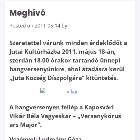
Meghívó
Posted on
2011-05-14
by
Szeretettel várunk minden érdeklődőt a
Jutai Kultúrházba 2011. május 18-án,
szerdán 18.00 órakor tartandó ünnepi
hangversenyünkre, ahol átadásra kerül
„Juta Község Díszpolgára” kitüntetés.
A hangversenyen fellép a Kaposvári
Vikár Béla Vegyeskar – „Versenykórus
ars Major”.
Vezényel: Ludmány Géza