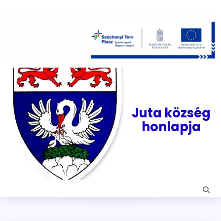
Skip
to
content
Juta község
honlapja