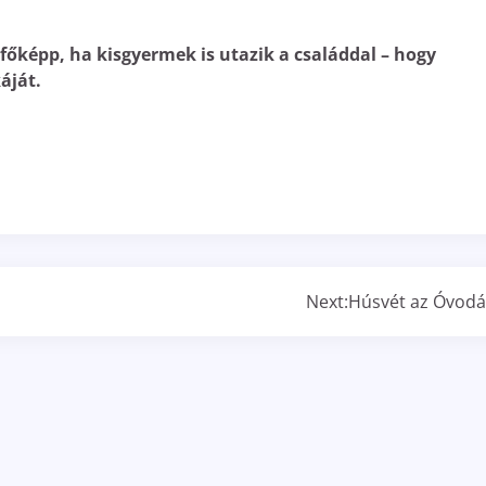
főképp, ha kisgyermek is utazik a családdal – hogy
áját.
Next:
Húsvét az Óvod