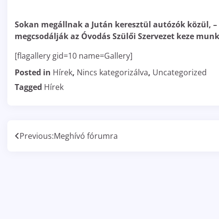
Sokan megállnak a Jután keresztül autózók közül, – 
megcsodálják az Óvodás Szülői Szervezet keze munk
[flagallery gid=10 name=Gallery]
Posted in
Hírek
,
Nincs kategorizálva
,
Uncategorized
Tagged
Hírek
Bejegyzés
Previous:
Meghívó fórumra
navigáció