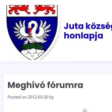
Skip
to
content
Juta közsé
honlapja
Meghívó fórumra
Posted on
2012-03-20
by