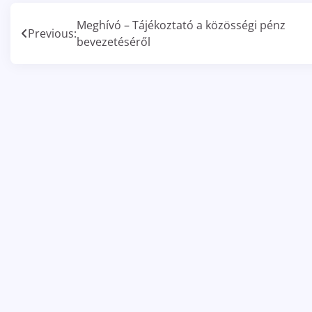
Bejegyzés
Meghívó – Tájékoztató a közösségi pénz
Previous:
bevezetéséről
navigáció