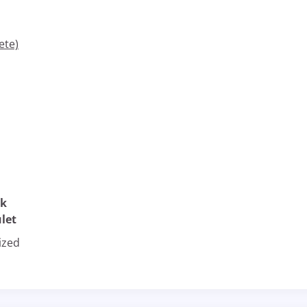
ete)
ek
let
ized