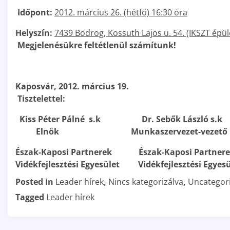
Időpont:
2012. március 26. (hétfő) 16:30 óra
Helyszín:
7439 Bodrog, Kossuth Lajos u. 54.
(IKSZT épül
Megjelenésükre feltétlenül számítunk!
Kaposvár, 2012. március 19.
Tisztelettel:
Kiss Péter Pálné s.k
Dr. Sebők László s.k
Elnök
Munkaszervezet-vezető
Észak-Kaposi Partnerek
Észak-Kaposi Partner
Vidékfejlesztési Egyesület Vidékfejlesztési Egyesü
Posted in
Leader hírek
,
Nincs kategorizálva
,
Uncategor
Tagged
Leader hírek