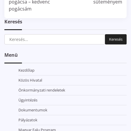
pogácsa – kedvenc
süteményem
pogácsám
Keresés
Keresés:
Menü
Kezdőlap
Közös Hivatal
Önkormányzati rendeletek
Ügyintézés
Dokumentumok
Pályázatok
Magyar Falu Program