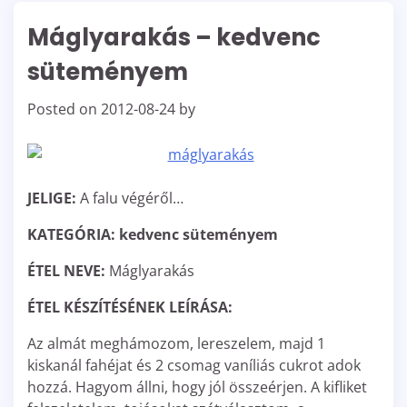
Máglyarakás – kedvenc
süteményem
Posted on
2012-08-24
by
JELIGE:
A falu végéről…
KATEGÓRIA:
kedvenc süteményem
ÉTEL NEVE:
Máglyarakás
ÉTEL KÉSZÍTÉSÉNEK LEÍRÁSA:
Az almát meghámozom, lereszelem, majd 1
kiskanál fahéjat és 2 csomag vaníliás cukrot adok
hozzá. Hagyom állni, hogy jól összeérjen. A kifliket