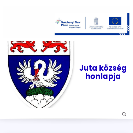
Skip
to
content
Juta község
honlapja