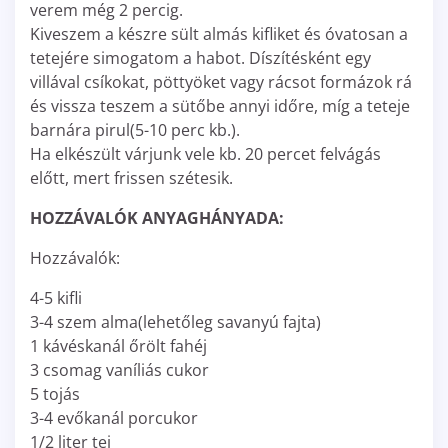
verem még 2 percig.
Kiveszem a készre sült almás kifliket és óvatosan a
tetejére simogatom a habot. Díszítésként egy
villával csíkokat, pöttyöket vagy rácsot formázok rá
és vissza teszem a sütőbe annyi időre, míg a teteje
barnára pirul(5-10 perc kb.).
Ha elkészült várjunk vele kb. 20 percet felvágás
előtt, mert frissen szétesik.
HOZZÁVALÓK ANYAGHÁNYADA:
Hozzávalók:
4-5 kifli
3-4 szem alma(lehetőleg savanyú fajta)
1 kávéskanál őrölt fahéj
3 csomag vaníliás cukor
5 tojás
3-4 evőkanál porcukor
1/2 liter tej