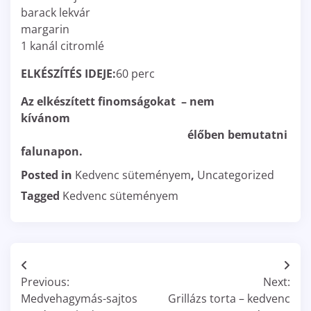
barack lekvár
margarin
1 kanál citromlé
ELKÉSZÍTÉS IDEJE:
60 perc
Az elkészített finomságokat
– nem
kívánom
élőben bemutatni
falunapon.
Posted in
Kedvenc süteményem
,
Uncategorized
Tagged
Kedvenc süteményem
Bejegyzés
Previous:
Next:
navigáció
Medvehagymás-sajtos
Grillázs torta – kedvenc