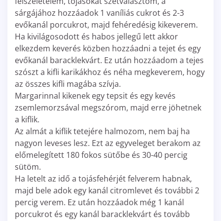
felszeletelem, tojásokat szétválasztom, a
sárgájához hozzáadok 1 vaníliás cukrot és 2-3
evőkanál porcukrot, majd fehéredésig kikeverem.
Ha kivilágosodott és habos jellegű lett akkor
elkezdem keverés közben hozzáadni a tejet és egy
evőkanál baracklekvárt. Ez után hozzáadom a tejes
szószt a kifli karikákhoz és néha megkeverem, hogy
az összes kifli magába szívja.
Margarinnal kikenek egy tepsit és egy kevés
zsemlemorzsával megszórom, majd erre jöhetnek
a kiflik.
Az almát a kiflik tetejére halmozom, nem baj ha
nagyon leveses lesz. Ezt az egyveleget berakom az
előmelegített 180 fokos sütőbe és 30-40 percig
sütöm.
Ha letelt az idő a tojásfehérjét felverem habnak,
majd bele adok egy kanál citromlevet és további 2
percig verem. Ez után hozzáadok még 1 kanál
porcukrot és egy kanál baracklekvárt és tovább