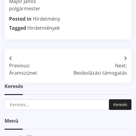
Major János
polgármester
Posted in
Hirdetmény
Tagged
Hirdetmények
Bejegyzés
Previous:
Next:
navigáció
Áramszünet
Beiskolázási támogatás
Keresés
Keresés:
Menü