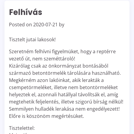
Felhívás
Posted on
2020-07-21
by
Tisztelt jutai lakosok!
Szeretném felhívni figyelmüket, hogy a reptérre
vezető út, nem szeméttároló!
Kizárólag csak az önkormányzat bontásából
származó betontörmelék tárolására használható.
Megkérném azon lakóinkat, akik lerakták a
csempetörmeléket, illetve nem betontörmeléket
helyeztek el, azonnali hatállyal távolítsák el, amíg
megtehetik feljelentés, illetve szigorú bírság nélkül!
Semmilyen hulladék lerakása nem engedélyezett!
Előre is köszönöm megértésüket.
Tisztelettel: