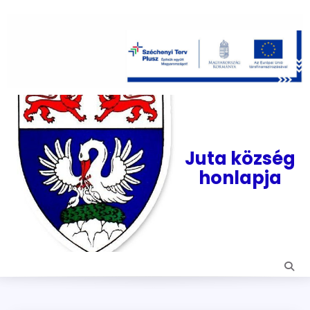
Skip
to
content
Juta község
honlapja