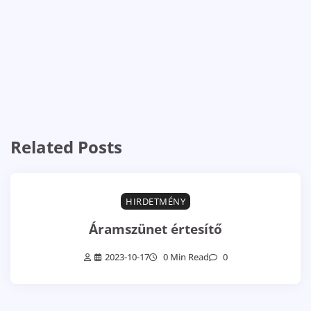
Related Posts
HIRDETMÉNY
Áramszünet értesítő
2023-10-17
0 Min Read
0