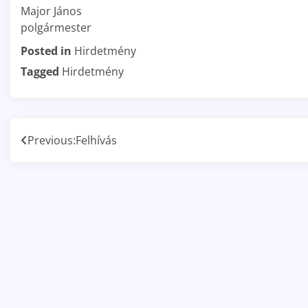
Major János
polgármester
Posted in
Hirdetmény
Tagged
Hirdetmény
Bejegyzés
Previous:
Felhívás
navigáció