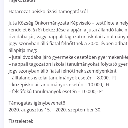
Tájékoztatás
Határozat beiskolázási támogatásról
Juta Község Önkormányzata Képviselő – testülete a helyi 
rendelet 6. § (6) bekezdése alapján a jutai állandó lak
óvodába jár, vagy nappali tagozaton iskolai tanulmányok
jogviszonyban álló fiatal felnőttnek a 2020. évben adha
állapítja meg:
– jutai óvodába járó gyermekek esetében gyermekenkén
– nappali tagozaton iskolai tanulmányokat folytató gyerm
jogviszonyban álló fiatal felnőttnek személyenként
– álltalanos iskolai tanulmányok esetén – 8.000,- Ft
– középiskolai tanulmányok esetén – 10.000,- Ft
– felsőfokú tanulmányok esetén – 10.000,- Ft
Támogatás igénybevehető:
2020. augusztus 15. – 2020. szeptember 30.
Tisztelettel: