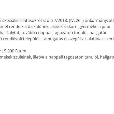
szociális ellátásokról szóló 7/2018. (IV. 26. ) önkormányzati
cimmel rendelkező szülőnek, akinek kiskorú gyermeke a jutai
at folytat, továbbá nappali tagozaton tanulói, hallgatói
tó rendkívüli települési támogatás összegét az alábbiak szer
t 5.000 Forint
ekek szüleinek, illetve a nappali tagozaton tanulói, hallgat