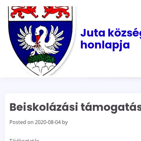
Skip
to
content
Juta közsé
honlapja
Beiskolázási támogatá
Posted on
2020-08-04
by