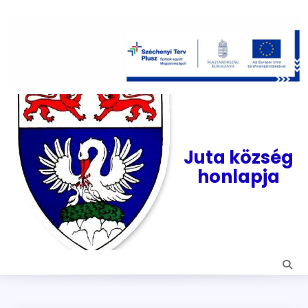
Skip
to
content
Juta község
honlapja