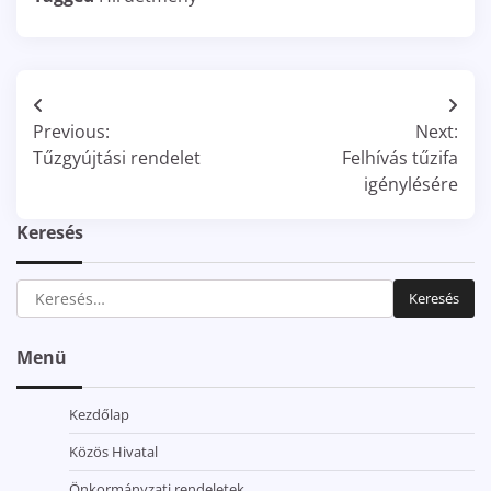
Bejegyzés
Previous:
Next:
navigáció
Tűzgyújtási rendelet
Felhívás tűzifa
igénylésére
Keresés
Keresés:
Menü
Kezdőlap
Közös Hivatal
Önkormányzati rendeletek