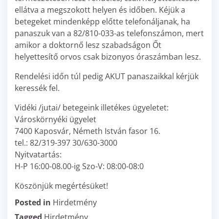
ellátva a megszokott helyen és időben. Kéjük a
betegeket mindenképp előtte telefonáljanak, ha
panaszuk van a 82/810-033-as telefonszámon, mert
amikor a doktornő lesz szabadságon Őt
helyettesítő orvos csak bizonyos óraszámban lesz.
Rendelési időn túl pedig AKUT panaszaikkal kérjük
keressék fel.
Vidéki /jutai/ betegeink illetékes ügyeletet:
Városkörnyéki ügyelet
7400 Kaposvár, Németh István fasor 16.
tel.: 82/319-397 30/630-3000
Nyitvatartás:
H-P 16:00-08.00-ig Szo-V: 08:00-08:0
Köszönjük megértésüket!
Posted in
Hirdetmény
Tagged
Hirdetmény