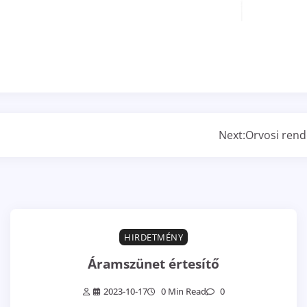
Next:
Orvosi rend
HIRDETMÉNY
Áramszünet értesítő
2023-10-17
0 Min Read
0