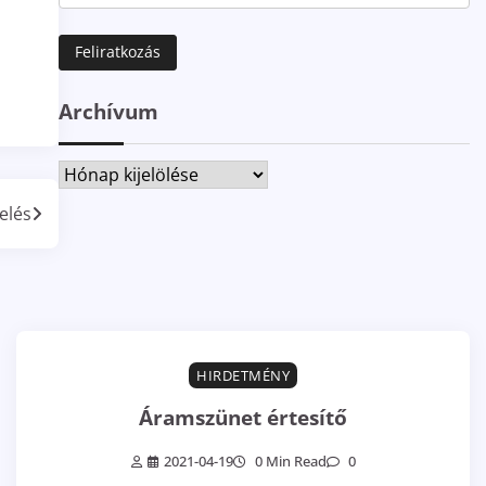
Archívum
Archívum
elés
HIRDETMÉNY
Áramszünet értesítő
2021-04-19
0 Min Read
0