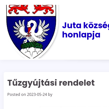
Skip
to
content
Juta közsé
honlapja
Tűzgyújtási rendelet
Posted on
2023-05-24
by