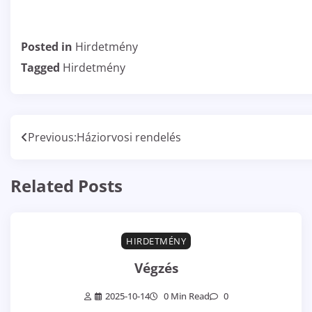
Posted in
Hirdetmény
Tagged
Hirdetmény
Bejegyzés
Previous:
Háziorvosi rendelés
navigáció
Related Posts
HIRDETMÉNY
Végzés
2025-10-14
0 Min Read
0