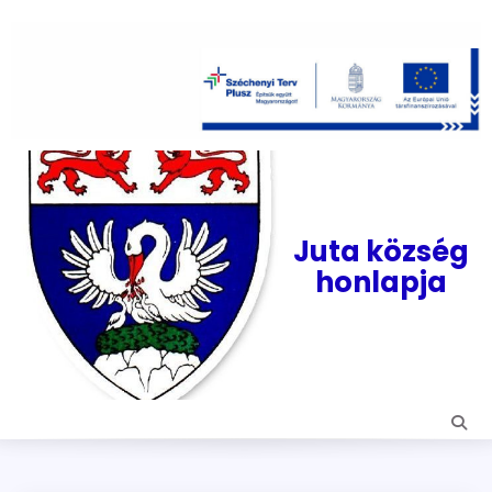
Skip
to
content
Juta község
honlapja