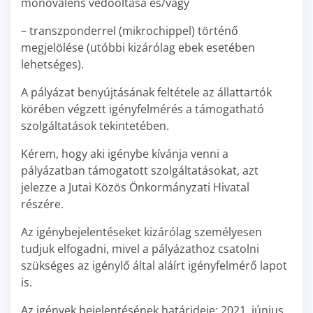
monovalens védőoltása és/vagy
– transzponderrel (mikrochippel) történő
megjelölése (utóbbi kizárólag ebek esetében
lehetséges).
A pályázat benyújtásának feltétele az állattartók
körében végzett igényfelmérés a támogatható
szolgáltatások tekintetében.
Kérem, hogy aki igénybe kívánja venni a
pályázatban támogatott szolgáltatásokat, azt
jelezze a Jutai Közös Önkormányzati Hivatal
részére.
Az igénybejelentéseket kizárólag személyesen
tudjuk elfogadni, mivel a pályázathoz csatolni
szükséges az igénylő által aláírt igényfelmérő lapot
is.
Az igények bejelentésének határideje: 2021. június