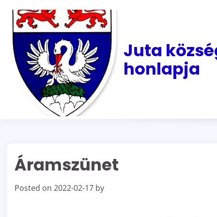
Skip
to
content
Juta közsé
honlapja
Áramszünet
Posted on
2022-02-17
by