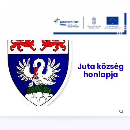
Skip
to
content
Juta község
honlapja