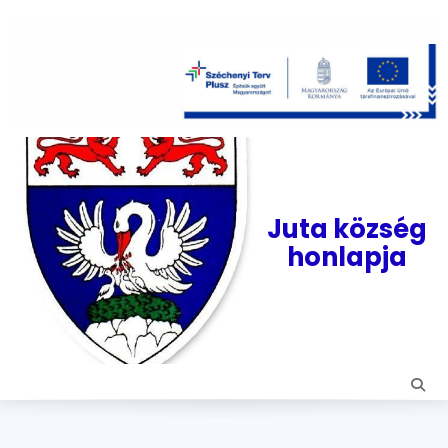
Skip
to
content
Juta község
honlapja