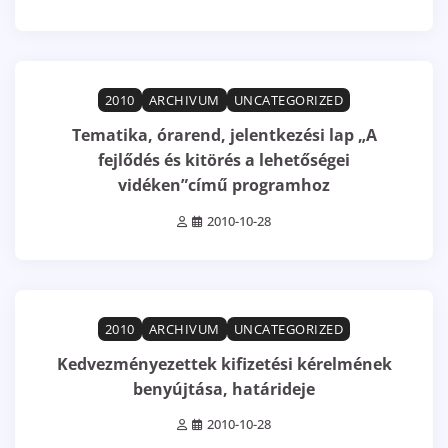
6 min read
0
2010
ARCHIVUM
UNCATEGORIZED
Tematika, órarend, jelentkezési lap „A
fejlődés és kitörés a lehetőségei
vidéken”című programhoz
2010-10-28
2 min read
0
2010
ARCHIVUM
UNCATEGORIZED
Kedvezményezettek kifizetési kérelmének
benyújtása, határideje
2010-10-28