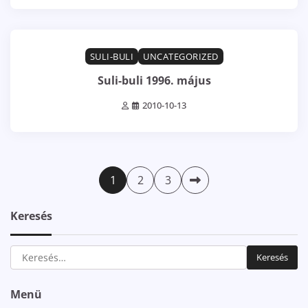
1 min read
0
SULI-BULI
UNCATEGORIZED
Suli-buli 1996. május
2010-10-13
Bejegyzések
1
2
3
lapozása
Keresés
Keresés:
Menü