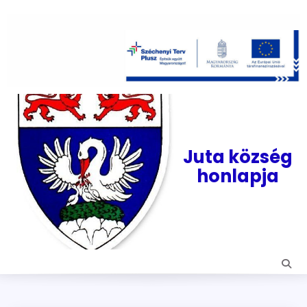
Skip
to
content
Juta község
honlapja