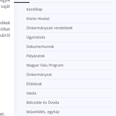
egyik
 saját
Kezdőlap
Közös Hivatal
mékek
Önkormányzati rendeletek
iókat
áiról
Ügyintézés
Dokumentumok
Pályázatok
Magyar Falu Program
Önkormányzat
Ellátások
Iskola
Bölcsöde és Óvoda
Művelődés, egyház
et.