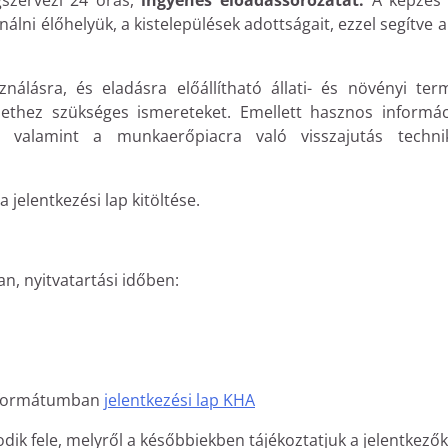
szervezi 24 órás,
ingyenes
előadássorozatát.
A képzés 
álni élőhelyük, a kistelepülések adottságait, ezzel segítve a
ználásra, és eladásra előállítható állati- és növényi ter
zethez szükséges ismereteket. Emellett hasznos informác
 valamint a munkaerőpiacra való visszajutás technik
 jelentkezési lap kitöltése.
n, nyitvatartási időben:
 formátumban
jelentkezési lap KHA
ik fele, melyről a későbbiekben tájékoztatjuk a jelentkezők