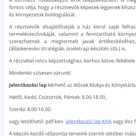
A Körmező Továbbképző KHA településünkön is meg
fontos célja, hogy a résztvevők képesek legyenek kihaszn
és környezetük boldogulását.
A résztvevők elsajátíthatják a ház körül saját felhas
termeléstechnikáját, valamint a fenntartható környe
szerezhetnek a megtermelt javak értékesítéséhez,
(álláskeresési stratégiák, önéletrajz-készítés stb.) is.
A részvétel nincs képzettséghez, korhoz kötve, feltétele a
Mindenkit szívesen várunk!
Jelentkezési lap
kérhető az Idősek Klubja és Könyvtárba
Hétfő, Kedd, Csütörtök, Péntek: 8.00-18.00,
Szerda: 8.00-16.00.
vagy letölthető: pdf-ben
jelentkezési lap KHA
vagy doc
A képzés kezdő időpontja terveink szerint október másod