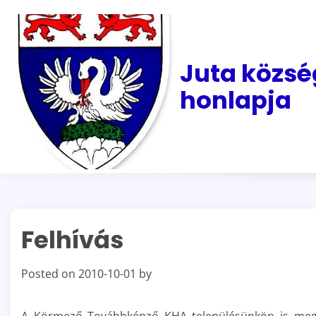
Skip
to
content
Juta közsé
honlapja
Felhívás
Posted on
2010-10-01
by