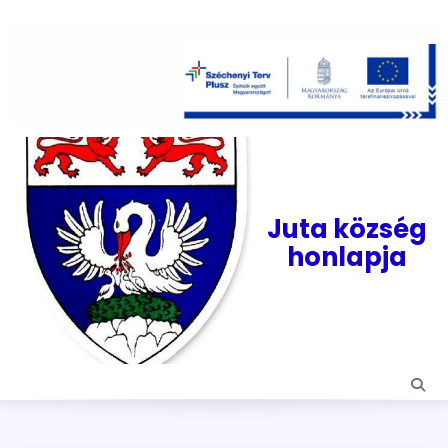
Skip
to
content
Juta község
honlapja