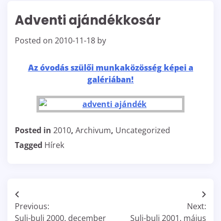
Adventi ajándékkosár
Posted on
2010-11-18
by
Az óvodás szülői munkaközösség képei a
galériában!
Posted in
2010
,
Archivum
,
Uncategorized
Tagged
Hírek
Bejegyzés
Previous:
Next:
navigáció
Suli-buli 2000. december
Suli-buli 2001. május