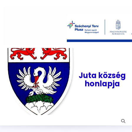
Skip
to
content
Juta község
honlapja