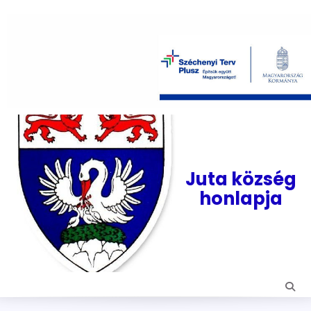
Skip
to
content
Juta község
honlapja