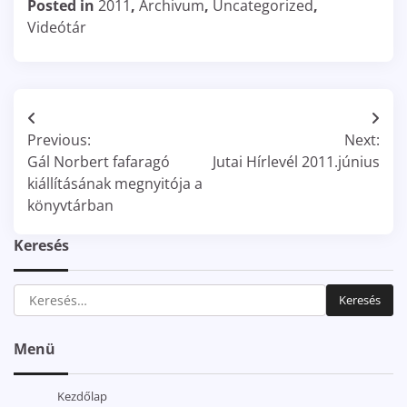
Posted in
2011
,
Archivum
,
Uncategorized
,
Videótár
Bejegyzés
Previous:
Next:
navigáció
Gál Norbert fafaragó
Jutai Hírlevél 2011.június
kiállításának megnyitója a
könyvtárban
Keresés
Keresés:
Menü
Kezdőlap