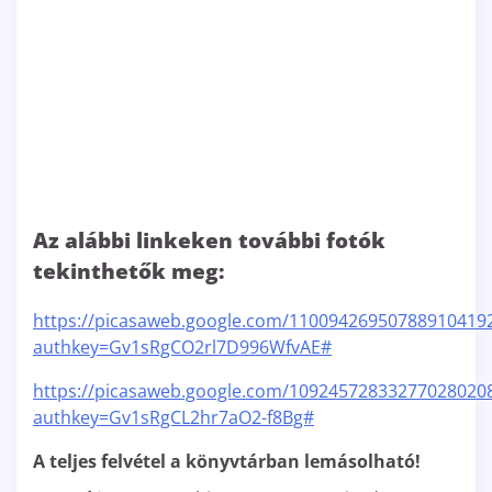
Az alábbi linkeken további fotók
tekinthetők meg:
https://picasaweb.google.com/11009426950788910419
authkey=Gv1sRgCO2rl7D996WfvAE#
https://picasaweb.google.com/10924572833277028020
authkey=Gv1sRgCL2hr7aO2-f8Bg#
A teljes felvétel a könyvtárban lemásolható!