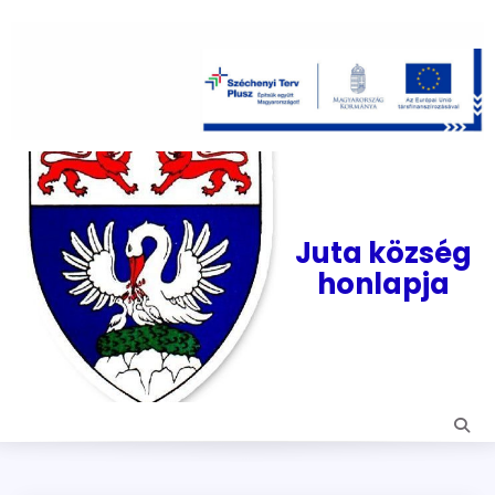
Skip
to
content
Juta község
honlapja