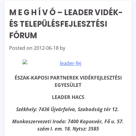
M E G H Í V Ó – LEADER VIDÉK-
ÉS TELEPÜLÉSFEJLESZTÉSI
FÓRUM
Posted on
2012-06-18
by
ÉSZAK-KAPOSI PARTNEREK VIDÉKFEJLESZTÉSI
EGYESÜLET
LEADER HACS
Székhely: 7436 Újvárfalva, Szabadság tér 12.
Munkaszervezeti Iroda: 7400 Kaposvár, Fő u. 57.
szám I. em. 18. Nytsz: 3585