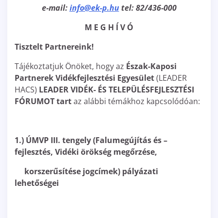
e-mail:
info@ek-p.hu
tel: 82/436-000
M E G H Í V Ó
Tisztelt Partnereink!
Tájékoztatjuk Önöket, hogy az
Észak-Kaposi
Partnerek Vidékfejlesztési Egyesület
(LEADER
HACS)
LEADER VIDÉK- ÉS TELEPÜLÉSFEJLESZTÉSI
FÓRUMOT tart
az alábbi témákhoz kapcsolódóan:
1.) ÚMVP III. tengely (Falumegújítás és –
fejlesztés, Vidéki örökség megőrzése,
korszerűsítése jogcímek) pályázati
lehetőségei