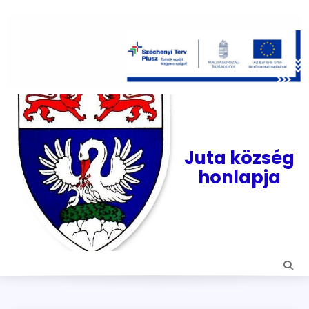
Skip
to
content
Juta község
honlapja