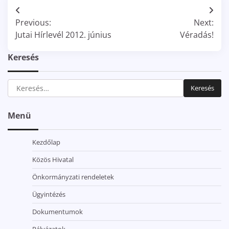
Bejegyzés
Previous:
Next:
navigáció
Jutai Hírlevél 2012. június
Véradás!
Keresés
Keresés:
Menü
Kezdőlap
Közös Hivatal
Önkormányzati rendeletek
Ügyintézés
Dokumentumok
Pályázatok