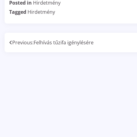
Posted in
Hirdetmény
Tagged
Hirdetmény
Bejegyzés
Previous:
Felhívás tűzifa igénylésére
navigáció