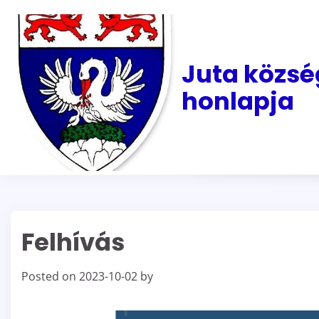
Skip
to
content
Juta közsé
honlapja
Felhívás
Posted on
2023-10-02
by