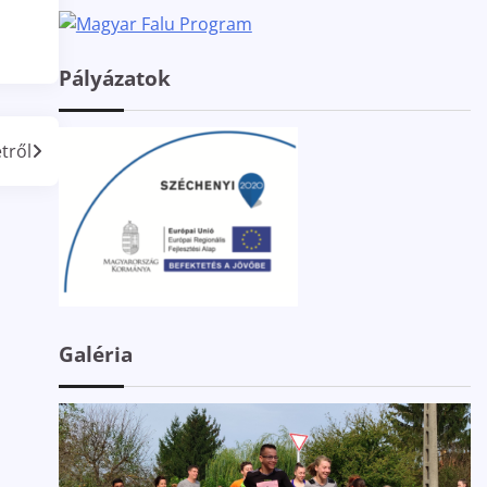
Pályázatok
tről
Galéria