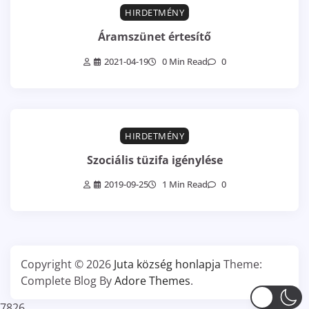
HIRDETMÉNY
Áramszünet értesítő
2021-04-19
0 Min Read
0
HIRDETMÉNY
Szociális tüzifa igénylése
2019-09-25
1 Min Read
0
Copyright © 2026
Juta község honlapja
Theme:
Complete Blog By
Adore Themes
.
7826