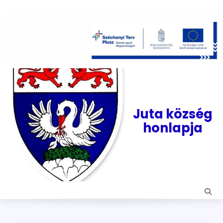
Skip
to
content
Juta község
honlapja