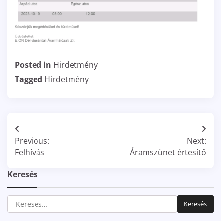
Posted in
Hirdetmény
Tagged
Hirdetmény
Bejegyzés
Previous:
Next:
navigáció
Felhívás
Áramszünet értesítő
Keresés
Keresés: