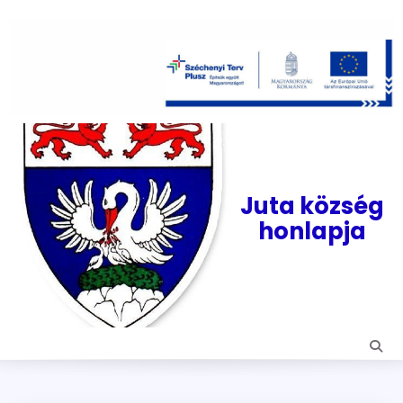
Skip
to
content
Juta község
honlapja