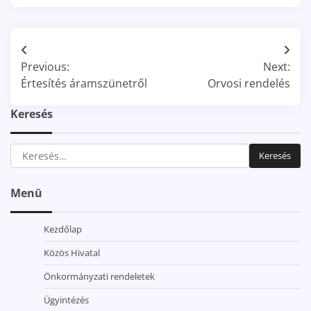
Bejegyzés
Previous:
Next:
navigáció
Értesítés áramszünetről
Orvosi rendelés
Keresés
Keresés:
Menü
Kezdőlap
Közös Hivatal
Önkormányzati rendeletek
Ügyintézés