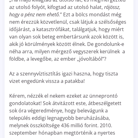
az utolsó folyót, kifogtad az utolsó halat,
rájössz,
hogy a pénz nem ehető.
” Ezt a bölcs mondást még
nem érezzük közvetlenül, csak
látjuk a szélsőséges
időjárást, a katasztrófákat, találgatjuk, hogy miért
van olyan sok beteg embertársunk azok között is,
akik jó körülmények között élnek. De gondolunk-e
néha arra, milyen mérgező vegyszerek kerülnek a
földbe, a levegőbe, az ember „jóvoltából”?
Az a szennyvíztisztítás igazi haszna, hogy tiszta
vizet engedünk vissza a patakba!
Kérem, nézzék el nekem ezeket az ünneprontó
gondolatokat! Sok átvitázott este, átbeszélgetett
sok óra végeredménye, hogy belevágunk a
település eddigi legnagyobb beruházásába,
melynek összköltsége 436 millió forint. 2010.
szeptember hónapban megtörténik a nyertes