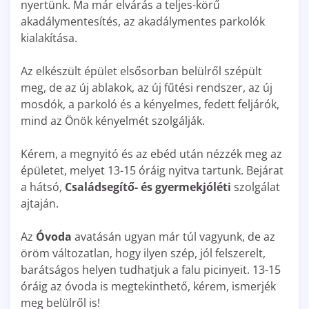
nyertünk. Ma már elvárás a teljes-körű
akadálymentesítés, az akadálymentes parkolók
kialakítása.
Az elkészült épület elsősorban belülről szépült
meg, de az új ablakok, az új fűtési rendszer, az új
mosdók, a parkoló és a kényelmes, fedett feljárók,
mind az Önök kényelmét szolgálják.
Kérem, a megnyitó és az ebéd után nézzék meg az
épületet, melyet 13-15 óráig nyitva tartunk. Bejárat
a hátsó,
Családsegítő- és gyermekjóléti
szolgálat
ajtaján.
Az
Óvoda
avatásán ugyan már túl vagyunk, de az
öröm változatlan, hogy ilyen szép, jól felszerelt,
barátságos helyen tudhatjuk a falu picinyeit. 13-15
óráig az óvoda is megtekinthető, kérem, ismerjék
meg belülről is!