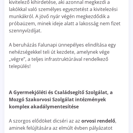
kivitelező kihirdetése, aki azonnal megkezdi a
lakókkal való személyes egyeztetést a kivitelezési
munkákról. A jövő nyár végén megkezdődik a
próbaüzem, minek ideje alatt a lakosság nem fizet
szennyvízdíjat.
A beruházás Falunapi ünnepélyes elindítása egy
nehézségekkel teli út kezdete, amelynek vége
„végre”, a teljes infrastruktúrával rendelkező
település!
A Gyermekjóléti és Családsegítő Szolgálat, a
Mozgó Szakorvosi Szolgálat intézmények
komplex akadálymentesítése
A szorgos elődöket dicséri az az
orvosi rendelő
,
aminek felújítására az elmúlt évben pályázatot