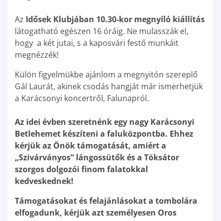
Az
Idősek Klubjában 10.30-kor megnyíló kiállítás
látogatható egészen 16 óráig. Ne mulasszák el,
hogy a két jutai, s a kaposvári festő munkáit
megnézzék!
Külön figyelmükbe ajánlom a megnyitón szereplő
Gál Laurát, akinek csodás hangját már ismerhetjük
a Karácsonyi koncertről, Falunapról.
Az idei évben szeretnénk egy nagy Karácsonyi
Betlehemet készíteni a faluközpontba. Ehhez
kérjük az Önök támogatását, amiért a
„Szivárványos” lángossütők és a Töksátor
szorgos dolgozói finom falatokkal
kedveskednek!
Támogatásokat és felajánlásokat a tombolára
elfogadunk, kérjük azt személyesen Oros