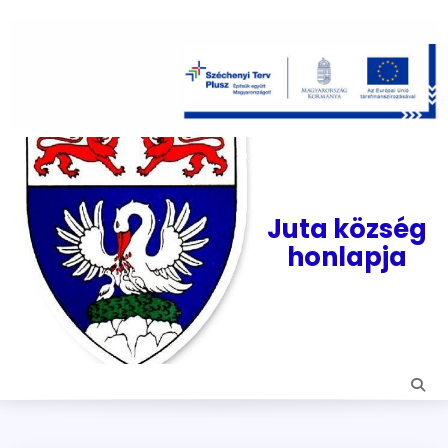
Skip
to
content
Juta község
honlapja