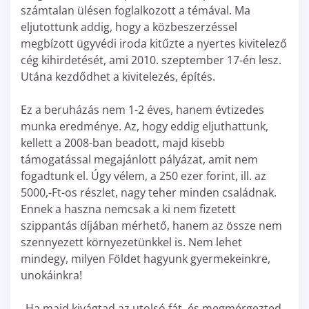
számtalan ülésen foglalkozott a témával. Ma
eljutottunk addig, hogy a közbeszerzéssel
megbízott ügyvédi iroda kitűzte a nyertes kivitelező
cég kihirdetését, ami 2010. szeptember 17-én lesz.
Utána kezdődhet a kivitelezés, építés.
Ez a beruházás nem 1-2 éves, hanem évtizedes
munka eredménye. Az, hogy eddig eljuthattunk,
kellett a 2008-ban beadott, majd kisebb
támogatással megajánlott pályázat, amit nem
fogadtunk el. Úgy vélem, a 250 ezer forint, ill. az
5000,-Ft-os részlet, nagy teher minden családnak.
Ennek a haszna nemcsak a ki nem fizetett
szippantás díjában mérhető, hanem az össze nem
szennyezett környezetünkkel is. Nem lehet
mindegy, milyen Földet hagyunk gyermekeinkre,
unokáinkra!
„Ha majd kivágtad az utolsó fát, és megmérgezted