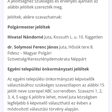
A jelöltséghez szükséges és érvényes ajánlást az
alábbi jelöltek szerezték meg.
Jelöltek, akikre szavazhatnak:
Polgármester jelöltek
Hivatal Nándorné
Juta, Kossuth L. u. 10. független
dr. Solymosi Ferenc János
Juta, Hősök tere 8.
Fidesz – Magyar Polgári
Szövetség/Kereszténydemokrata Néppárt
Egyéni települési önkormányzati jelöltek
Az egyéni települési önkormányzati képviselők
választásához szükséges szavazólapon az alábbi 15
jelölt neve szerepel ABC sorrendben. Szavazni 1, 2,
3, 4, 5 vagy 6 jelöltre lehet, mivel Juta községben
legfeljebb 6 képviselő választható ez évben a
módosított választási törvény alapján.