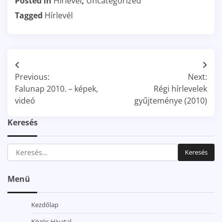
Posted in
Hírlevél
,
Uncategorized
Tagged
Hírlevél
Bejegyzés
Previous:
Next:
navigáció
Falunap 2010. – képek,
Régi hírlevelek
videó
gyűjteménye (2010)
Keresés
Keresés:
Menü
Kezdőlap
Közös Hivatal