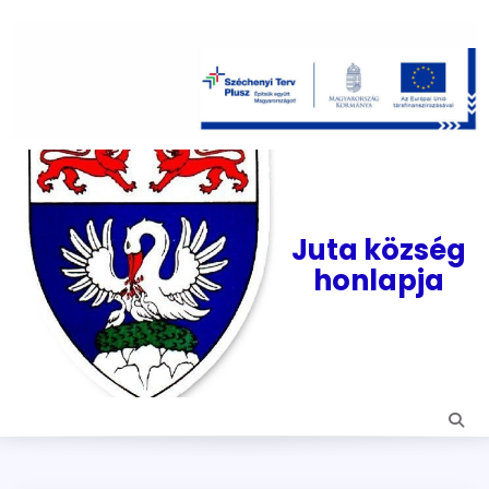
Skip
to
content
Juta község
honlapja