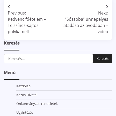
Bejegyzés
Previous:
Next:
navigáció
Kedvenc főételem –
“Sószoba” ünnepélyes
Tejszínes-sajtos
átadása az óvodában –
pulykamell
videó
Keresés
Keresés:
Menü
Kezdőlap
Közös Hivatal
Önkormányzati rendeletek
Ügyintézés