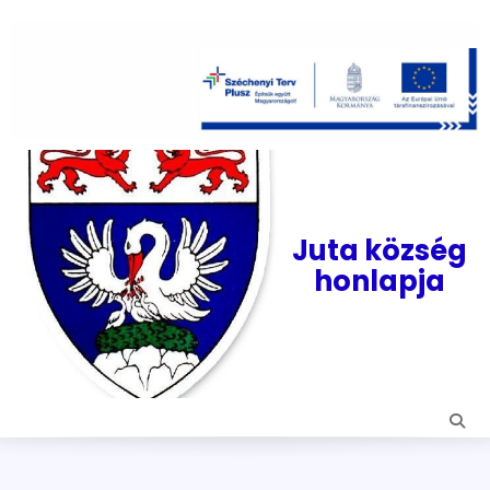
Skip
to
content
Juta község
honlapja