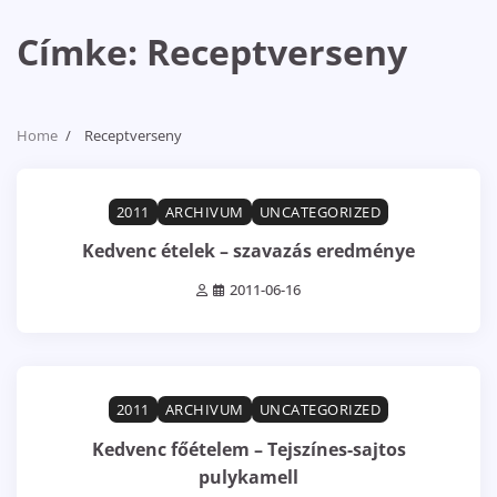
Címke:
Receptverseny
Home
Receptverseny
1 min read
0
2011
ARCHIVUM
UNCATEGORIZED
Kedvenc ételek – szavazás eredménye
2011-06-16
1 min read
0
2011
ARCHIVUM
UNCATEGORIZED
Kedvenc főételem – Tejszínes-sajtos
pulykamell