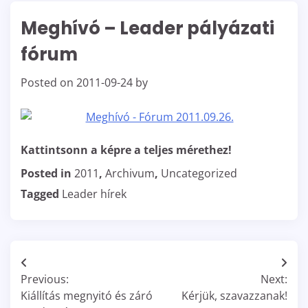
Meghívó – Leader pályázati
fórum
Posted on
2011-09-24
by
Kattintsonn a képre a teljes mérethez!
Posted in
2011
,
Archivum
,
Uncategorized
Tagged
Leader hírek
Bejegyzés
Previous:
Next:
navigáció
Kiállítás megnyitó és záró
Kérjük, szavazzanak!