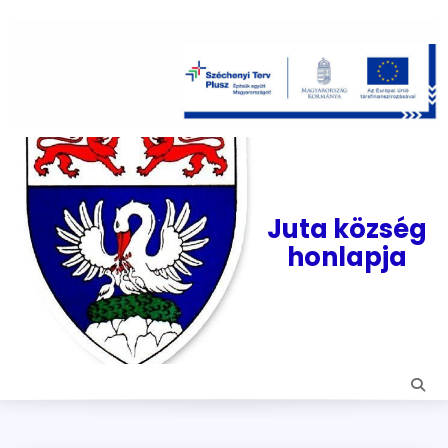
Skip
to
content
Juta község
honlapja